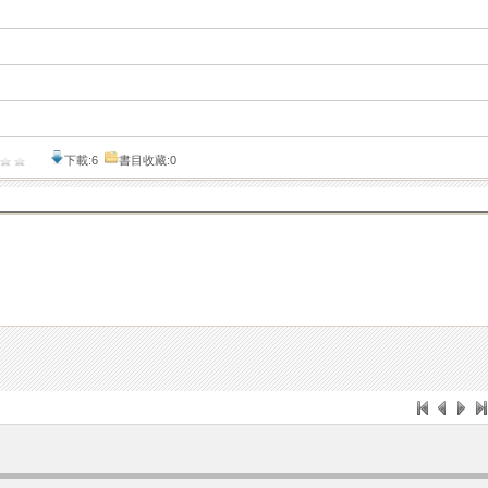
下載:6
書目收藏:0