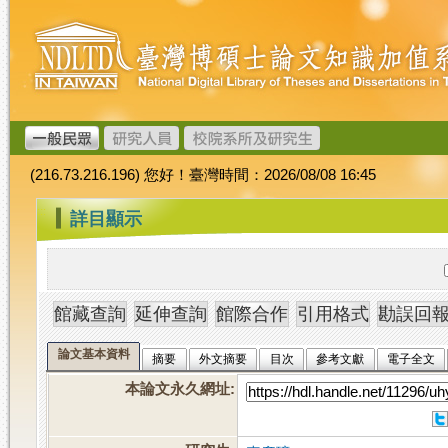
跳
臺
到
灣
主
博
要
碩
內
士
容
論
文
(216.73.216.196) 您好！臺灣時間：2026/08/08 16:45
加
值
:::
詳目顯示
系
統
論文基本資料
摘要
外文摘要
目次
參考文獻
電子全文
本論文永久網址
: