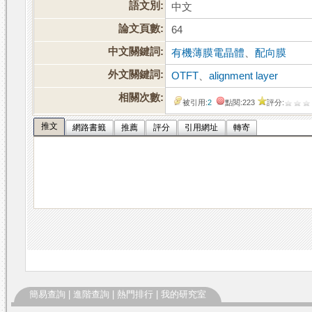
語文別:
中文
論文頁數:
64
中文關鍵詞:
有機薄膜電晶體
、
配向膜
外文關鍵詞:
OTFT
、
alignment layer
相關次數:
被引用:
2
點閱:223
評分:
推文
網路書籤
推薦
評分
引用網址
轉寄
簡易查詢
|
進階查詢
|
熱門排行
|
我的研究室