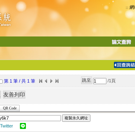
網
:::
功
能
切
換
導
覽
/1
頁
第 1 筆 / 共 1 筆
列
QR Code
複製永久網址
Twitter