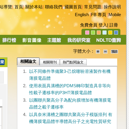
站導覽
|
首頁
|
關於本站
|
聯絡我們
|
國圖首頁
|
常見問題
|
操作說明
English
|
FB 專頁
|
Mobile
免費會員
登入
|
註冊
字體大小：
相關論文
相關期刊
熱門點閱論文
1.
以不同條件準備聚3-己烷噻吩溶液製作有機
薄膜電晶體
2.
使用表面具溝槽的PDMS轉印製造具非等向
性載子遷移率的P3HT薄膜電晶體
3.
以團聯共聚高分子為配向膜增加有機薄膜電
晶體之載子遷移率
4.
以具奈米溝槽之團聯共聚高分子模版排列 有
機薄膜電晶體半導體高分子之光電性質研究