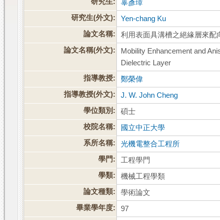
研究生:
辜彥璋
研究生(外文):
Yen-chang Ku
論文名稱:
利用表面具溝槽之絕緣層來配
論文名稱(外文):
Mobility Enhancement and Anis
Dielectric Layer
指導教授:
鄭榮偉
指導教授(外文):
J. W. John Cheng
學位類別:
碩士
校院名稱:
國立中正大學
系所名稱:
光機電整合工程所
學門:
工程學門
學類:
機械工程學類
論文種類:
學術論文
畢業學年度:
97