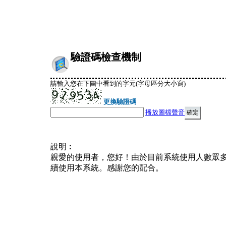
驗證碼檢查機制
請輸入您在下圖中看到的字元(字母區分大小寫)
更換驗證碼
播放圖檔聲音
說明︰
親愛的使用者，您好！由於目前系統使用人數眾
續使用本系統。感謝您的配合。