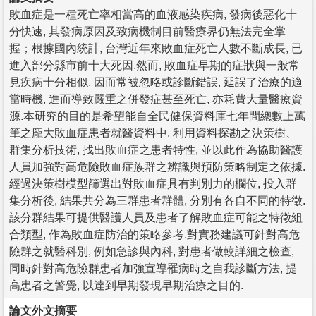
敗血症是一種死亡率相當高的血液感染疾病, 發病後惡化十
分快速, 其發病原因及致病機制目前醫療界仍無法完全掌
握；根據國內統計, 台灣近年來敗血症死亡人數不斷成長, 已
進入部分縣市前十大死因.然而, 敗血症早期的症狀與一般常
見疾病十分相似, 因而常被忽略或診斷錯誤, 延誤了治療的適
當時機, 進而導致嚴重之併發症甚至死亡, 亦耗費大量醫療資
源.本研究的目的是希望能自全民健保資料庫七年間總數上萬
筆之龐大敗血症患者就醫資料中, 利用資料探勘之決策樹、
群集分析技術, 找出敗血症之患者特性, 並以此作為協助醫護
人員加強對高危險敗血症族群之辨識與預防策略制定之依據.
經過決策樹模型篩選出對敗血症具有判別力的欄位, 投入群
集分析後, 結果共分為三群患者群體, 分別有各自不同的特徵.
該分群結果可提供醫護人員及患者了解敗血症可能之特徵組
合類型, 作為敗血症防治的策略參考.對實務建議可針對高危
險群之就醫科別, 例如急診與內科, 對患者做較詳細之檢查,
同時針對高危險群患者加強宣導罹病時之自我診斷方法, 提
高患者之警覺, 以達到早期發現早期治療之目的.
論文外文摘要