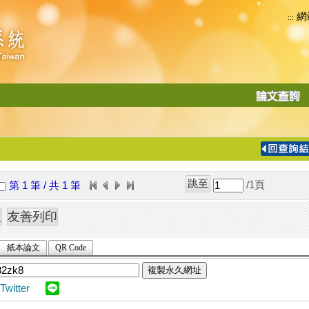
網
:::
功
能
切
換
導
覽
/1
頁
第 1 筆 / 共 1 筆
列
紙本論文
QR Code
複製永久網址
Twitter