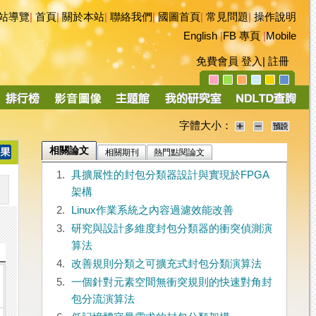
站導覽
|
首頁
|
關於本站
|
聯絡我們
|
國圖首頁
|
常見問題
|
操作說明
English
|
FB 專頁
|
Mobile
免費會員
登入
|
註冊
字體大小：
相關論文
相關期刊
熱門點閱論文
1.
具擴展性的封包分類器設計與實現於FPGA
架構
2.
Linux作業系統之內容過濾效能改善
3.
研究與設計多維度封包分類器的衝突偵測演
算法
4.
改善規則分類之可擴充式封包分類演算法
5.
一個針對元素空間無衝突規則的快速對角封
包分流演算法