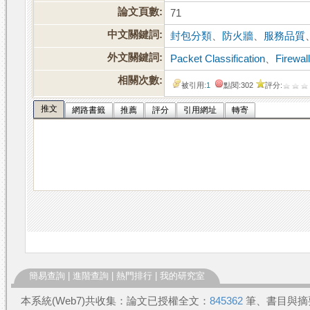
論文頁數:
71
中文關鍵詞:
封包分類
、
防火牆
、
服務品質
外文關鍵詞:
Packet Classification
、
Firewal
相關次數:
被引用:
1
點閱:302
評分:
推文
網路書籤
推薦
評分
引用網址
轉寄
簡易查詢
|
進階查詢
|
熱門排行
|
我的研究室
本系統(Web7)共收集：論文已授權全文：
845362
筆、書目與摘