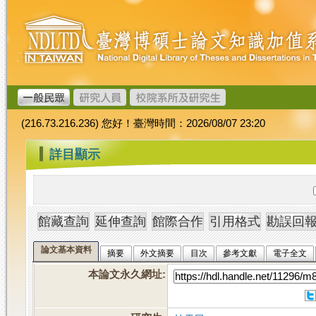
跳
臺
到
灣
主
博
要
碩
內
士
容
論
文
(216.73.216.236) 您好！臺灣時間：2026/08/07 23:20
加
值
:::
詳目顯示
系
統
論文基本資料
摘要
外文摘要
目次
參考文獻
電子全文
本論文永久網址
: