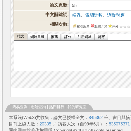
論文頁數:
95
中文關鍵詞:
精蟲
、
電腦計數
、
追蹤對應
相關次數:
被引用:0
點閱:430
評分:
推文
網路書籤
推薦
評分
引用網址
轉寄
簡易查詢
|
進階查詢
|
熱門排行
|
我的研究室
本系統(Web3)共收集：論文已授權全文：
845362
筆、書目與摘
目前上線人數：
20335
／ 訪客人次（自99年6月）：
835075371
國家圖書館著作權聲明 Copyright © 2010 All rights reserved.