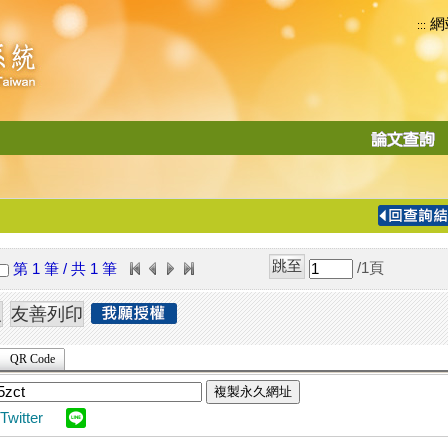
網
:::
功
能
切
換
導
覽
/1
頁
第 1 筆 / 共 1 筆
列
QR Code
複製永久網址
Twitter