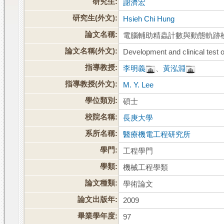
研究生:
謝濟宏
研究生(外文):
Hsieh Chi Hung
論文名稱:
電腦輔助精蟲計數與動態軌跡
論文名稱(外文):
Development and clinical test
指導教授:
李明義
、
黃泓淵
指導教授(外文):
M. Y. Lee
學位類別:
碩士
校院名稱:
長庚大學
系所名稱:
醫療機電工程研究所
學門:
工程學門
學類:
機械工程學類
論文種類:
學術論文
論文出版年:
2009
畢業學年度:
97