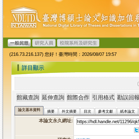
跳
臺
到
灣
主
博
要
碩
內
士
容
論
文
(216.73.216.137) 您好！臺灣時間：2026/08/07 19:57
加
值
:::
詳目顯示
系
統
論文基本資料
摘要
外文摘要
目次
參考文獻
紙本論文
本論文永久網址
: