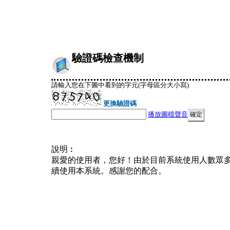
驗證碼檢查機制
請輸入您在下圖中看到的字元(字母區分大小寫)
更換驗證碼
播放圖檔聲音
說明︰
親愛的使用者，您好！由於目前系統使用人數眾
續使用本系統。感謝您的配合。