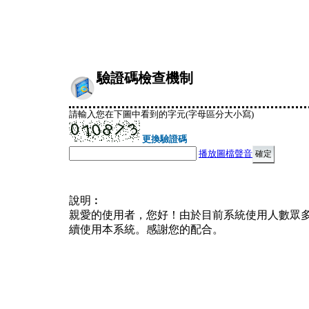
驗證碼檢查機制
請輸入您在下圖中看到的字元(字母區分大小寫)
更換驗證碼
播放圖檔聲音
說明︰
親愛的使用者，您好！由於目前系統使用人數眾
續使用本系統。感謝您的配合。