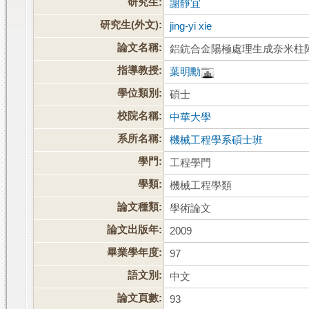
研究生:
謝靜宜
研究生(外文):
jing-yi xie
論文名稱:
鋁鈧合金陽極處理生成奈米柱
指導教授:
葉明勳
學位類別:
碩士
校院名稱:
中華大學
系所名稱:
機械工程學系碩士班
學門:
工程學門
學類:
機械工程學類
論文種類:
學術論文
論文出版年:
2009
畢業學年度:
97
語文別:
中文
論文頁數:
93