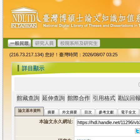
跳
臺
到
灣
主
博
要
碩
內
士
容
論
文
(216.73.217.134) 您好！臺灣時間：2026/08/07 03:25
加
值
:::
詳目顯示
系
統
論文基本資料
摘要
外文摘要
目次
參考文獻
電子全文
本論文永久網址
: