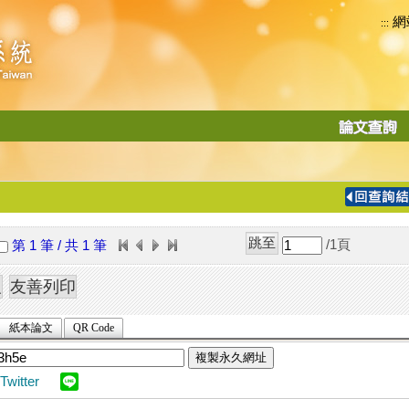
網
:::
功
能
切
換
導
覽
/1
頁
第 1 筆 / 共 1 筆
列
紙本論文
QR Code
複製永久網址
Twitter