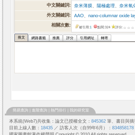
中文關鍵詞:
奈米薄膜
、
陽極處理
、
奈米氧
外文關鍵詞:
AAO
、
nano-columnar oxide la
相關次數:
被引用:
1
點閱:324
評分:
推文
網路書籤
推薦
評分
引用網址
轉寄
簡易查詢
|
進階查詢
|
熱門排行
|
我的研究室
本系統(Web7)共收集：論文已授權全文：
845362
筆、書目與摘
目前上線人數：
18435
／ 訪客人次（自99年6月）：
834858178
國家圖書館著作權聲明 Copyright © 2010 All rights reserved.