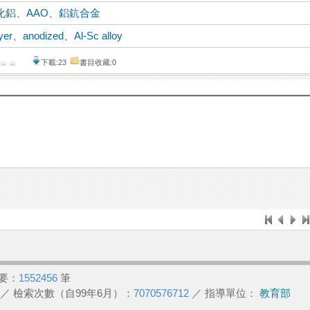
化鋁
、
AAO
、
鋁鈧合金
yer
、
anodized
、
Al-Sc alloy
下載:23
書目收藏:0
要：
1552456
筆
／ 檢索次數（自99年6月）：
7070576712
／ 指導單位：
教育部