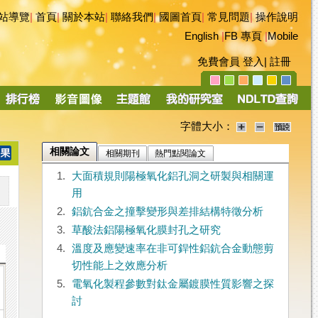
站導覽
|
首頁
|
關於本站
|
聯絡我們
|
國圖首頁
|
常見問題
|
操作說明
English
|
FB 專頁
|
Mobile
免費會員
登入
|
註冊
字體大小：
相關論文
相關期刊
熱門點閱論文
1.
大面積規則陽極氧化鋁孔洞之研製與相關運
用
2.
鋁鈧合金之撞擊變形與差排結構特徵分析
3.
草酸法鋁陽極氧化膜封孔之研究
4.
溫度及應變速率在非可銲性鋁鈧合金動態剪
切性能上之效應分析
5.
電氧化製程參數對鈦金屬鍍膜性質影響之探
討