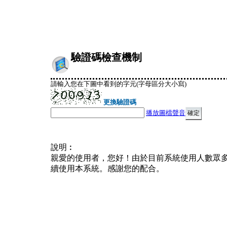
驗證碼檢查機制
請輸入您在下圖中看到的字元(字母區分大小寫)
更換驗證碼
播放圖檔聲音
說明︰
親愛的使用者，您好！由於目前系統使用人數眾
續使用本系統。感謝您的配合。