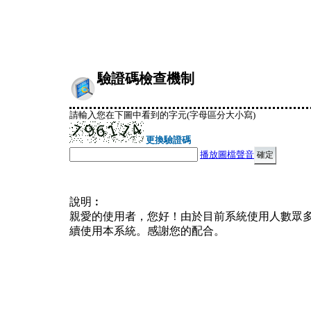
驗證碼檢查機制
請輸入您在下圖中看到的字元(字母區分大小寫)
更換驗證碼
播放圖檔聲音
說明︰
親愛的使用者，您好！由於目前系統使用人數眾
續使用本系統。感謝您的配合。