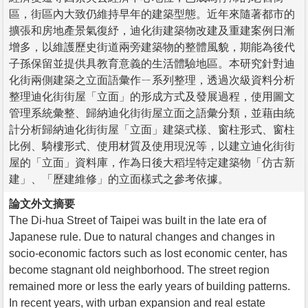
區，街區內大致仍維持早年的建築型態。近年來隨著都市的
擴張和房地產景氣復紓，迪化街建築物改建及重建案例日漸
增多，以維護歷史街道兩旁建築物的整體風貌，期能為後代
子孫保留並提供具教育意義的生活體驗地區。本研究針對迪
化街兩側建築之立面語彙作ㄧ系列整理，透過次級資料分析
整理迪化街街屋「立面」的形成方式及發展過程，使用圖文
管理系統彙整、歸納迪化街街屋立面之語彙分類，並藉由統
計分析歸納迪化街街屋「立面」建築式樣、窗柱形式、窗柱
比例、騎樓形式、使用材質及使用現況等，以建立迪化街街
屋的「立面」資料庫，作為日後大稻埕特定建築物「仿古新
建」、「歷建維修」的立面樣式之參考依據。
論文外文摘要
The Di-hua Street of Taipei was built in the late era of
Japanese rule. Due to natural changes and changes in
socio-economic factors such as lost economic center, has
become stagnant old neighborhood. The street region
remained more or less the early years of building patterns.
In recent years, with urban expansion and real estate