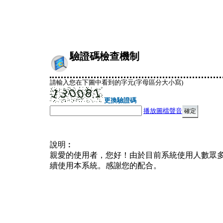
驗證碼檢查機制
請輸入您在下圖中看到的字元(字母區分大小寫)
更換驗證碼
播放圖檔聲音
說明︰
親愛的使用者，您好！由於目前系統使用人數眾
續使用本系統。感謝您的配合。