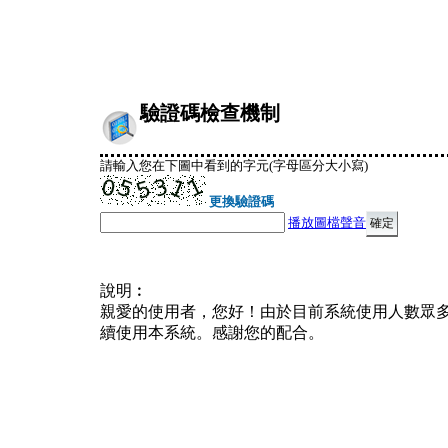
驗證碼檢查機制
請輸入您在下圖中看到的字元(字母區分大小寫)
更換驗證碼
播放圖檔聲音
說明︰
親愛的使用者，您好！由於目前系統使用人數眾
續使用本系統。感謝您的配合。