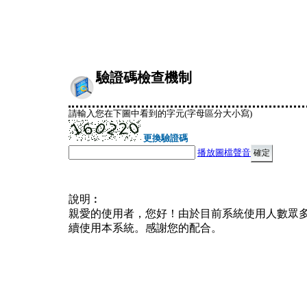
驗證碼檢查機制
請輸入您在下圖中看到的字元(字母區分大小寫)
更換驗證碼
播放圖檔聲音
說明︰
親愛的使用者，您好！由於目前系統使用人數眾
續使用本系統。感謝您的配合。