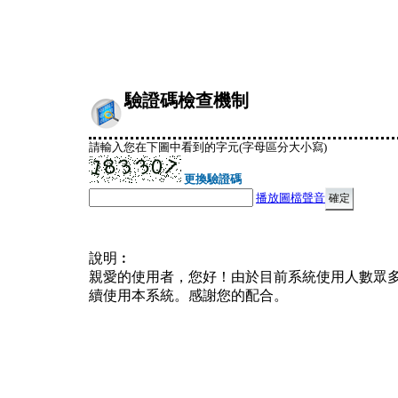
驗證碼檢查機制
請輸入您在下圖中看到的字元(字母區分大小寫)
更換驗證碼
播放圖檔聲音
說明︰
親愛的使用者，您好！由於目前系統使用人數眾
續使用本系統。感謝您的配合。