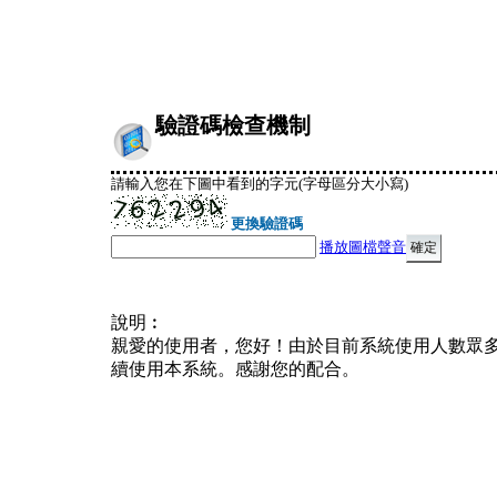
驗證碼檢查機制
請輸入您在下圖中看到的字元(字母區分大小寫)
更換驗證碼
播放圖檔聲音
說明︰
親愛的使用者，您好！由於目前系統使用人數眾
續使用本系統。感謝您的配合。