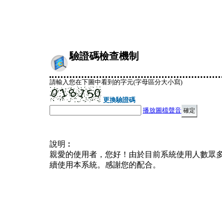
驗證碼檢查機制
請輸入您在下圖中看到的字元(字母區分大小寫)
更換驗證碼
播放圖檔聲音
說明︰
親愛的使用者，您好！由於目前系統使用人數眾
續使用本系統。感謝您的配合。