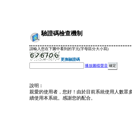
驗證碼檢查機制
請輸入您在下圖中看到的字元(字母區分大小寫)
更換驗證碼
播放圖檔聲音
說明︰
親愛的使用者，您好！由於目前系統使用人數眾
續使用本系統。感謝您的配合。