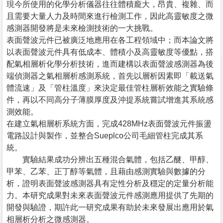
現今所使用的化學分析儀器往往體積龐大，昂貴、複雜、而
且需要大量人力及時間來進行檢測工作，因此高靈敏度之微
感測器開發將是未來檢測技術的一大挑戰。
表面聲波元件已被廣泛地應用在各工程領域中；而本論文將
以表面聲波元件具有低成本、體積小及高靈敏度等優點，搭
配氣相層析化學分析技術，進而建構以表面聲波感測器為後
端偵測器之氣相層析感測系統，首先以層析因素即「載送氣
體流速」及「管柱溫度」來決定最佳管柱層析效能之實驗條
件，再以不同高分子薄膜厚度及沖提系統嘗試增進其系統感
測效能。
在建立氣相層析系統方面，完成428MHz表面聲波元件振盪
電路設計與製作，並整合Sueplco公司毛細管柱完成其系
統。
實驗結果成功分辨出五種混合氣體，包括乙醚、甲醇、
甲苯、乙苯、正丁醇等氣體，且藉由感測實驗與數據的分
析，證明表面聲波感測器具有定性分析及穩定的定量分析能
力。本研究成果對未來表面聲波元件感測應用提供了先期的
開發與驗證，期許此一研究成果有助於未來發展出應用於氣
相層析分析之微感測器。