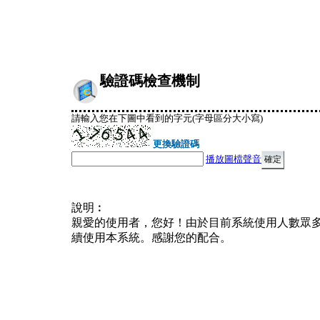
驗證碼檢查機制
請輸入您在下圖中看到的字元(字母區分大小寫)
更換驗證碼
播放圖檔聲音
說明︰
親愛的使用者，您好！由於目前系統使用人數眾
續使用本系統。感謝您的配合。