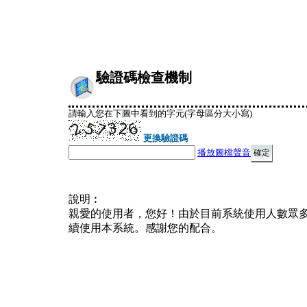
驗證碼檢查機制
請輸入您在下圖中看到的字元(字母區分大小寫)
更換驗證碼
播放圖檔聲音
說明︰
親愛的使用者，您好！由於目前系統使用人數眾
續使用本系統。感謝您的配合。