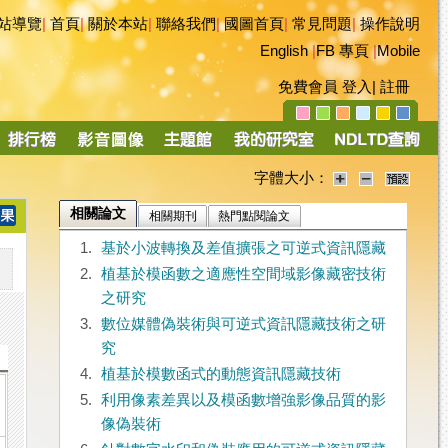
站導覽
|
首頁
|
關於本站
|
聯絡我們
|
國圖首頁
|
常見問題
|
操作說明
English
|
FB 專頁
|
Mobile
免費會員
登入
|
註冊
字體大小：
相關論文
相關期刊
熱門點閱論文
1.
基於小波轉換及差值擴張之可逆式資訊隱藏
2.
植基於模函數之適應性空間域影像藏密技術
之研究
3.
數位媒體偽裝術與可逆式資訊隱藏技術之研
究
4.
植基於模數函式的動態資訊隱藏技術
5.
利用像素差異以及模函數增強影像品質的影
像偽裝術