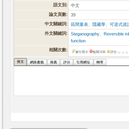
語文別:
中文
論文頁數:
39
中文關鍵詞:
區間量表
、
隱藏學
、
可逆式資
外文關鍵詞:
Steganography
、
Reversible in
function
相關次數:
被引用:0
點閱:536
評分:
推文
網路書籤
推薦
評分
引用網址
轉寄