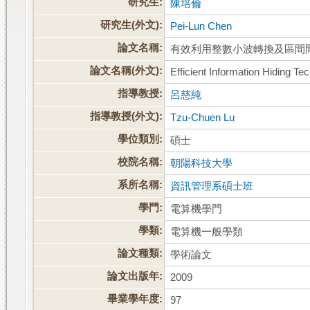
研究生:
陳培倫
研究生(外文):
Pei-Lun Chen
論文名稱:
有效利用整數小波轉換及區間
論文名稱(外文):
Efficient Information Hiding T
指導教授:
呂慈純
指導教授(外文):
Tzu-Chuen Lu
學位類別:
碩士
校院名稱:
朝陽科技大學
系所名稱:
資訊管理系碩士班
學門:
電算機學門
學類:
電算機一般學類
論文種類:
學術論文
論文出版年:
2009
畢業學年度:
97