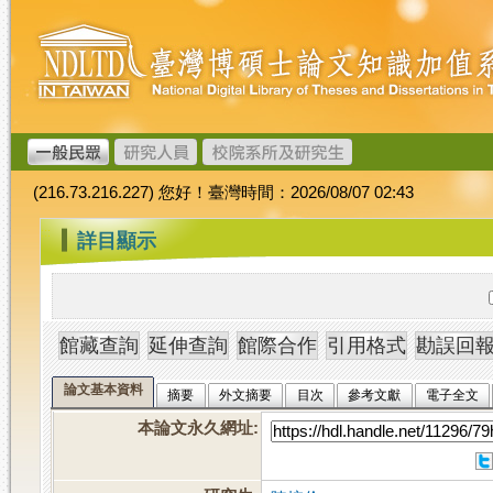
跳
臺
到
灣
主
博
要
碩
內
士
容
論
文
(216.73.216.227) 您好！臺灣時間：2026/08/07 02:43
加
值
:::
詳目顯示
系
統
論文基本資料
摘要
外文摘要
目次
參考文獻
電子全文
本論文永久網址
: