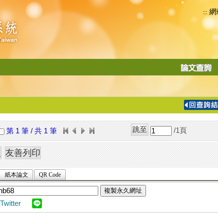
網
:::
功
能
切
換
導
覽
/1
頁
第 1 筆 / 共 1 筆
列
紙本論文
QR Code
複製永久網址
Twitter