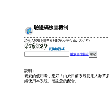
驗證碼檢查機制
請輸入您在下圖中看到的字元(字母區分大小寫)
更換驗證碼
播放圖檔聲音
說明︰
親愛的使用者，您好！由於目前系統使用人數眾
續使用本系統。感謝您的配合。