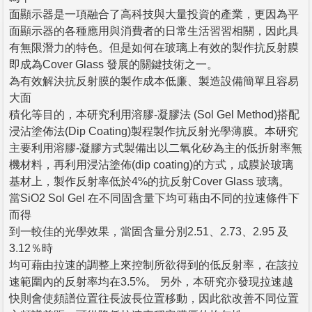
面顯示器是一項融合了高科技與大量投資的產業，更因為平
面顯示器的各種應用與消費者的日常生活習習相關，因此具
有無限潛力的特色。但是如何在玻璃上有效的製作抗反射膜
即成為Cover Glass 發展的關鍵技術之一。
為有效解決抗反射膜的製作成本低廉、製造設備簡單且容易
大面
積化等目的，本研究利用溶膠-凝膠法 (Sol Gel Method)搭配
浸沾塗佈法(Dip Coating)製程製作抗反射光學薄膜。本研究
主要利用溶膠-凝膠方式製備出以二氧化矽為主的低折射率無
機材料，再利用浸沾塗佈(dip coating)的方式，成膜於玻璃
基材上，製作反射率低於4%的抗反射Cover Glass 玻璃。
當SiO2 Sol Gel 在不同固含量下均可藉由不同的拉速條件下
而得
到一較佳的光學效果，當固含量分別2.51、2.73、2.95 及
3.12％時
均可藉由拉速的調整上來控制所欲得到的低反射率，在該拉
速範圍內的反射率均在3.5%。 另外，本研究亦發現拉速越
快則會使頻譜位置往長波長位置移動，因此欲改善不同位置