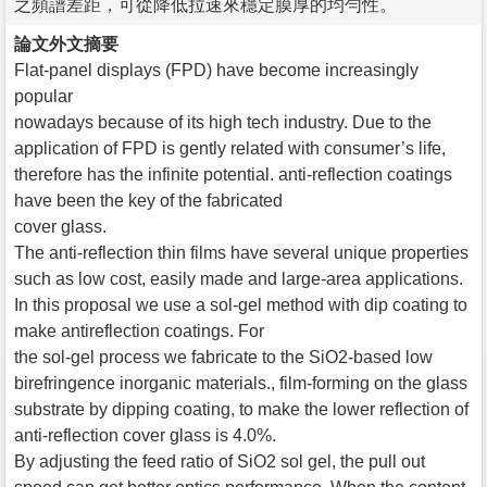
之頻譜差距，可從降低拉速來穩定膜厚的均勻性。
論文外文摘要
Flat-panel displays (FPD) have become increasingly
popular
nowadays because of its high tech industry. Due to the
application of FPD is gently related with consumer’s life,
therefore has the infinite potential. anti-reflection coatings
have been the key of the fabricated
cover glass.
The anti-reflection thin films have several unique properties
such as low cost, easily made and large-area applications.
In this proposal we use a sol-gel method with dip coating to
make antireflection coatings. For
the sol-gel process we fabricate to the SiO2-based low
birefringence inorganic materials., film-forming on the glass
substrate by dipping coating, to make the lower reflection of
anti-reflection cover glass is 4.0%.
By adjusting the feed ratio of SiO2 sol gel, the pull out