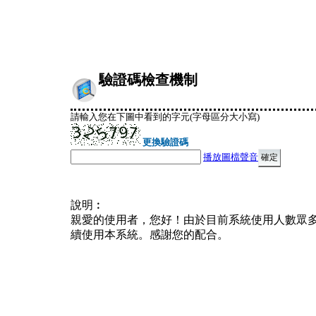
驗證碼檢查機制
請輸入您在下圖中看到的字元(字母區分大小寫)
更換驗證碼
播放圖檔聲音
說明︰
親愛的使用者，您好！由於目前系統使用人數眾
續使用本系統。感謝您的配合。