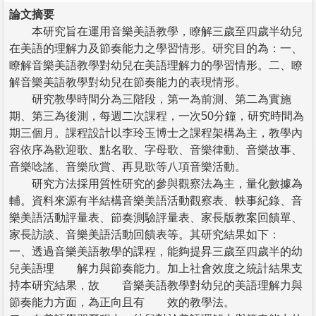
論文摘要
本研究旨在運用音樂美語教學，瞭解三歲至四歲半幼兒
在美語的理解力及節奏能力之學習情形。研究目的為：一、
瞭解音樂美語教學對幼兒在美語理解力的學習情形。二、瞭
解音樂美語教學對幼兒在節奏能力的表現情形。
研究教學時間分為三階段，第一為前測、第二為實施
期、第三為後測，每週二次課程，一次50分鐘，研究時間為
期三個月。課程設計以李玲玉博士之課程架構為主，教學內
容依序為歡迎歌、點名歌、字母歌、音樂律動、音樂故事、
音樂唸謠、音樂欣賞、再見歌等八項音樂活動。
研究方法採用質性研究的參與觀察法為主，量化數據為
輔。資料來源有半結構音樂美語活動觀察表、軼事紀錄、音
樂美語活動評量表、節奏測驗評量表、家長版教案回饋單、
家長訪談、音樂美語活動回饋表等。其研究結果如下：
一、透過音樂美語教學的課程，能夠提昇三歲至四歲半的幼
兒美語理 解力與節奏能力。加上社會效度之統計結果支
持本研究結果，故 音樂美語教學對幼兒的美語理解力與
節奏能力方面，為正向且有 效的教學法。