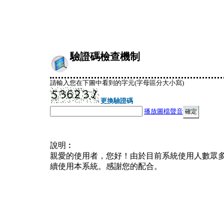
驗證碼檢查機制
請輸入您在下圖中看到的字元(字母區分大小寫)
更換驗證碼
播放圖檔聲音
說明︰
親愛的使用者，您好！由於目前系統使用人數眾
續使用本系統。感謝您的配合。