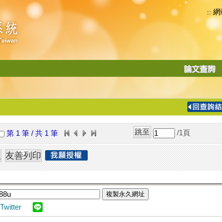
網
:::
功
能
切
換
導
覽
/1
頁
第 1 筆 / 共 1 筆
列
複製永久網址
Twitter