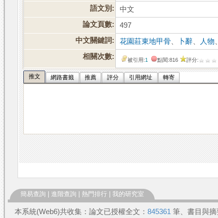
語文別:
中文
論文頁數:
497
中文關鍵詞:
花園莊東地甲骨
、
卜辭
、
人物
相關次數:
被引用:
1
點閱:816
評分:
推文
網路書籤
推薦
評分
引用網址
轉寄
簡易查詢
|
進階查詢
|
熱門排行
|
我的研究室
本系統(Web6)共收集：論文已授權全文：
845361
筆、書目與摘