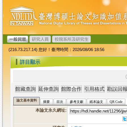
跳
臺
到
灣
主
博
要
碩
內
士
容
論
文
(216.73.217.14) 您好！臺灣時間：2026/08/06 18:56
加
值
:::
詳目顯示
系
統
論文基本資料
摘要
目次
參考文獻
紙本論文
QR Code
本論文永久網址
: