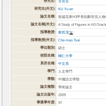
研究生:
古育安
研究生(外文):
KU Yu-an
論文名稱:
殷墟花東H3甲骨刻辭所見人物
論文名稱(外文):
A Study of Figures in H3 Orac
指導教授:
蔡哲茂
指導教授(外文):
Che-mao Tsai
學位類別:
碩士
校院名稱:
輔仁大學
系所名稱:
中文系
學門:
人文學門
學類:
中國語文學類
論文種類:
學術論文
論文出版年:
2009
畢業學年度:
97