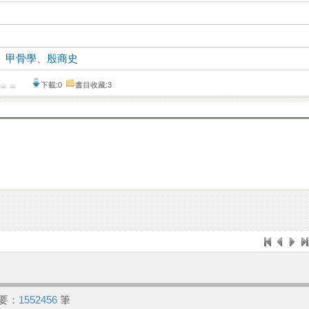
、
甲骨學
、
殷商史
下載:0
書目收藏:3
要：
1552456
筆