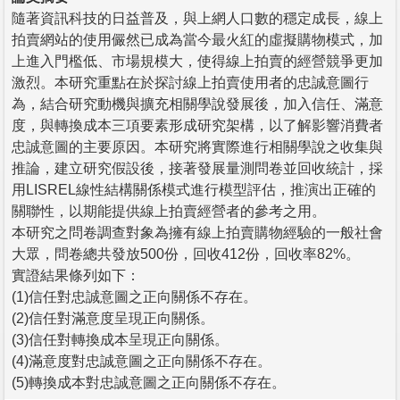
隨著資訊科技的日益普及，與上網人口數的穩定成長，線上
拍賣網站的使用儼然已成為當今最火紅的虛擬購物模式，加
上進入門檻低、市場規模大，使得線上拍賣的經營競爭更加
激烈。本研究重點在於探討線上拍賣使用者的忠誠意圖行
為，結合研究動機與擴充相關學說發展後，加入信任、滿意
度，與轉換成本三項要素形成研究架構，以了解影響消費者
忠誠意圖的主要原因。本研究將實際進行相關學說之收集與
推論，建立研究假設後，接著發展量測問卷並回收統計，採
用LISREL線性結構關係模式進行模型評估，推演出正確的
關聯性，以期能提供線上拍賣經營者的參考之用。
本研究之問卷調查對象為擁有線上拍賣購物經驗的一般社會
大眾，問卷總共發放500份，回收412份，回收率82%。
實證結果條列如下：
(1)信任對忠誠意圖之正向關係不存在。
(2)信任對滿意度呈現正向關係。
(3)信任對轉換成本呈現正向關係。
(4)滿意度對忠誠意圖之正向關係不存在。
(5)轉換成本對忠誠意圖之正向關係不存在。