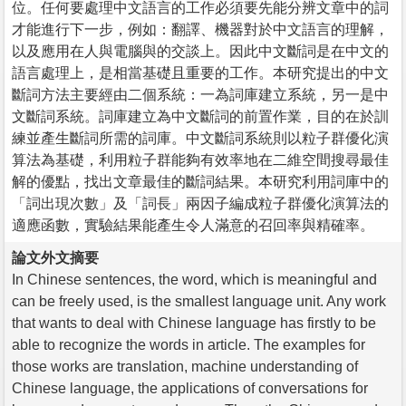
位。任何要處理中文語言的工作必須要先能分辨文章中的詞
才能進行下一步，例如：翻譯、機器對於中文語言的理解，
以及應用在人與電腦與的交談上。因此中文斷詞是在中文的
語言處理上，是相當基礎且重要的工作。本研究提出的中文
斷詞方法主要經由二個系統：一為詞庫建立系統，另一是中
文斷詞系統。詞庫建立為中文斷詞的前置作業，目的在於訓
練並產生斷詞所需的詞庫。中文斷詞系統則以粒子群優化演
算法為基礎，利用粒子群能夠有效率地在二維空間搜尋最佳
解的優點，找出文章最佳的斷詞結果。本研究利用詞庫中的
「詞出現次數」及「詞長」兩因子編成粒子群優化演算法的
適應函數，實驗結果能產生令人滿意的召回率與精確率。
論文外文摘要
In Chinese sentences, the word, which is meaningful and
can be freely used, is the smallest language unit. Any work
that wants to deal with Chinese language has firstly to be
able to recognize the words in article. The examples for
those works are translation, machine understanding of
Chinese language, the applications of conversations for