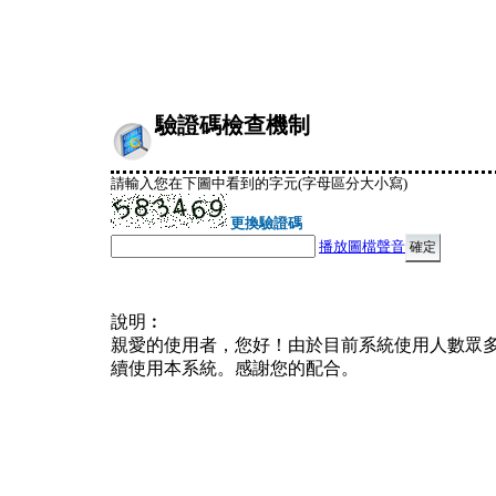
驗證碼檢查機制
請輸入您在下圖中看到的字元(字母區分大小寫)
更換驗證碼
播放圖檔聲音
說明︰
親愛的使用者，您好！由於目前系統使用人數眾
續使用本系統。感謝您的配合。