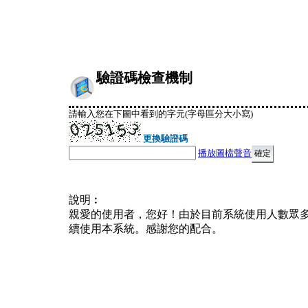
驗證碼檢查機制
請輸入您在下圖中看到的字元(字母區分大小寫)
更換驗證碼
播放圖檔聲音
說明︰
親愛的使用者，您好！由於目前系統使用人數眾
續使用本系統。感謝您的配合。