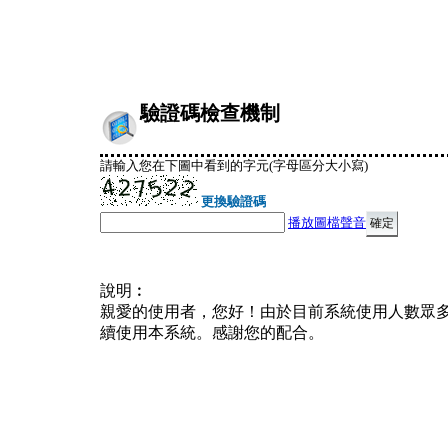
驗證碼檢查機制
請輸入您在下圖中看到的字元(字母區分大小寫)
更換驗證碼
播放圖檔聲音
說明︰
親愛的使用者，您好！由於目前系統使用人數眾
續使用本系統。感謝您的配合。