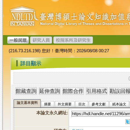
跳
臺
到
灣
主
博
要
碩
內
士
容
論
文
(216.73.216.198) 您好！臺灣時間：2026/08/08 00:27
加
值
:::
詳目顯示
系
統
論文基本資料
摘要
外文摘要
目次
參考文獻
紙本論文
本論文永久網址
: