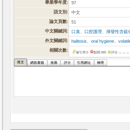
畢業學年度:
97
語文別:
中文
論文頁數:
51
中文關鍵詞:
口臭
、
口腔護理
、
揮發性含硫
外文關鍵詞:
halitosis
、
oral hygiene
、
volat
相關次數:
被引用:0
點閱:985
評分:
推文
網路書籤
推薦
評分
引用網址
轉寄