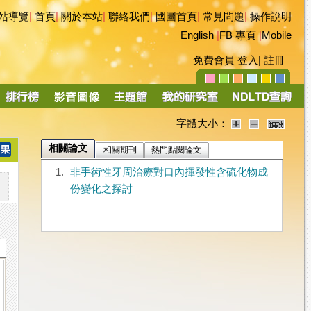
站導覽
|
首頁
|
關於本站
|
聯絡我們
|
國圖首頁
|
常見問題
|
操作說明
English
|
FB 專頁
|
Mobile
免費會員
登入
|
註冊
字體大小：
相關論文
相關期刊
熱門點閱論文
1.
非手術性牙周治療對口內揮發性含硫化物成
份變化之探討