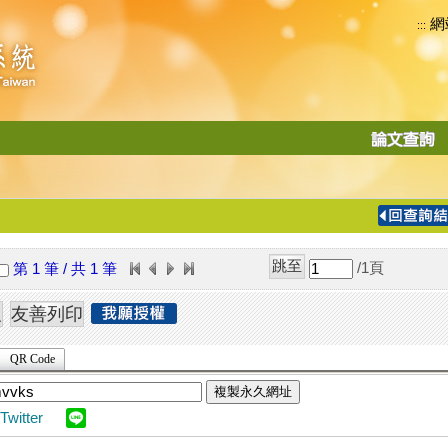
網
:::
功
能
切
換
導
覽
/1
頁
第 1 筆 / 共 1 筆
列
QR Code
複製永久網址
Twitter