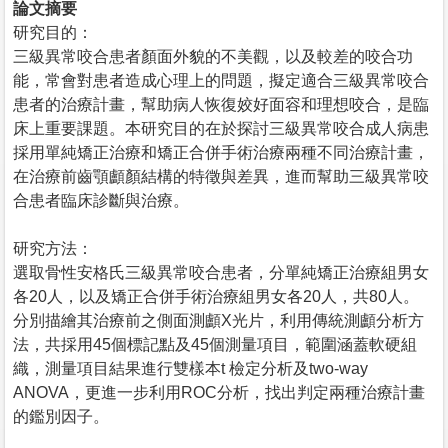
論文摘要
研究目的：
三級異常咬合患者顏面外貌的不美觀，以及較差的咬合功
能，常會對患者造成心理上的問題，擬定適合三級異常咬合
患者的治療計畫，幫助病人恢復姣好面容和理想咬合，是臨
床上重要課題。本研究目的在於探討三級異常咬合成人病患
採用單純矯正治療和矯正合併手術治療兩種不同治療計畫，
在治療前齒顎顱顏結構的特徵與差異，進而幫助三級異常咬
合患者臨床診斷與治療。
研究方法：
選取骨性安格氏三級異常咬合患者，分單純矯正治療組男女
各20人，以及矯正合併手術治療組男女各20人，共80人。
分別描繪其治療前之側面測顱X光片，利用傳統測顱分析方
法，共採用45個標記點及45個測量項目，範圍涵蓋軟硬組
織，測量項目結果進行雙樣本t 檢定分析及two-way
ANOVA，更進一步利用ROC分析，找出判定兩種治療計畫
的鑑別因子。