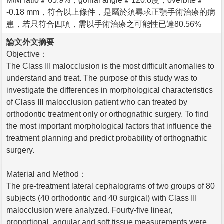
M/M ratio ≦ 65.9%，gonial angle ≧ 120.8度，overbite ≦
-0.18 mm，符合以上條件，是屬於須尋求正顎手術治療的病
患，若只符合四項，需以手術治療之可能性已達80.56%
論文外文摘要
Objective：
The Class III malocclusion is the most difficult anomalies to
understand and treat. The purpose of this study was to
investigate the differences in morphological characteristics
of Class III malocclusion patient who can treated by
orthodontic treatment only or orthognathic surgery. To find
the most important morphological factors that influence the
treatment planning and predict probability of orthognathic
surgery.
Material and Method：
The pre-treatment lateral cephalograms of two groups of 80
subjects (40 orthodontic and 40 surgical) with Class III
malocclusion were analyzed. Fourty-five linear,
proportional, angular and soft tissue measurements were