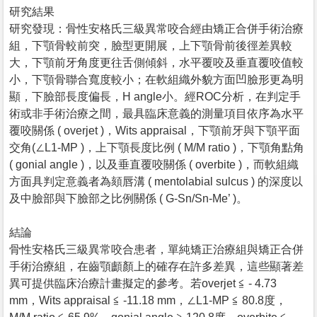
研究結果
研究發現：骨性安格氏三級異常咬合經由矯正合併手術治療
組，下顎骨較前突，臉型更開展，上下顎骨前後徑差異較
大，下顎前牙角度更往舌側傾斜，水平覆咬及垂直覆咬值較
小，下顎骨聯合寬度較小；在軟組織外貌方面凹臉形更為明
顯，下臉部長度偏長，H angle小。經ROC分析，在判定手
術或非手術治療之間，最具臨床意義的測量項目依序為水平
覆咬關係 ( overjet )，Wits appraisal，下顎前牙與下顎平面
交角(∠L1-MP )，上下顎長度比例 ( M/M ratio )，下顎角點角
( gonial angle )，以及垂直覆咬關係 ( overbite )，而軟組織
方面具判定意義者為頦唇溝 ( mentolabial sulcus ) 的深度以
及中臉部與下臉部之比例關係 ( G-Sn/Sn-Me’ )。
結論
骨性安格氏三級異常咬合患者，單純矯正治療組與矯正合併
手術治療組，在齒顎顱顏上的確存在許多差異，這些顯著差
異可提供臨床治療計畫擬定的參考。若overjet ≦ - 4.73
mm，Wits appraisal ≦ -11.18 mm，∠L1-MP ≦ 80.8度，