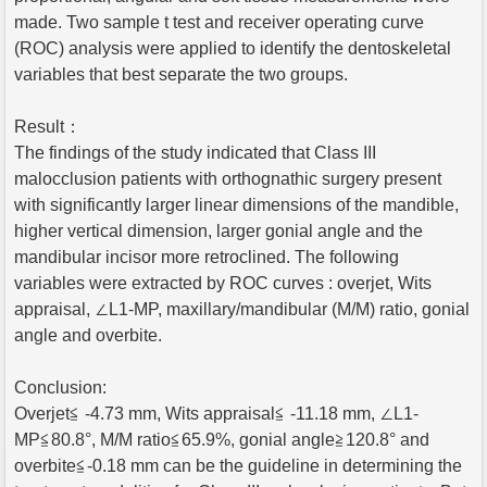
made. Two sample t test and receiver operating curve
(ROC) analysis were applied to identify the dentoskeletal
variables that best separate the two groups.
Result：
The findings of the study indicated that Class III
malocclusion patients with orthognathic surgery present
with significantly larger linear dimensions of the mandible,
higher vertical dimension, larger gonial angle and the
mandibular incisor more retroclined. The following
variables were extracted by ROC curves : overjet, Wits
appraisal, ∠L1-MP, maxillary/mandibular (M/M) ratio, gonial
angle and overbite.
Conclusion:
Overjet≦ -4.73 mm, Wits appraisal≦ -11.18 mm, ∠L1-
MP≦80.8°, M/M ratio≦65.9%, gonial angle≧120.8° and
overbite≦-0.18 mm can be the guideline in determining the