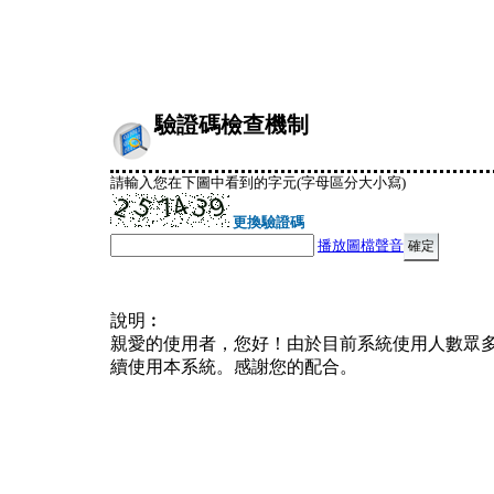
驗證碼檢查機制
請輸入您在下圖中看到的字元(字母區分大小寫)
更換驗證碼
播放圖檔聲音
說明︰
親愛的使用者，您好！由於目前系統使用人數眾
續使用本系統。感謝您的配合。