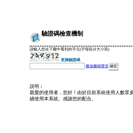
驗證碼檢查機制
請輸入您在下圖中看到的字元(字母區分大小寫)
更換驗證碼
播放圖檔聲音
說明︰
親愛的使用者，您好！由於目前系統使用人數眾
續使用本系統。感謝您的配合。