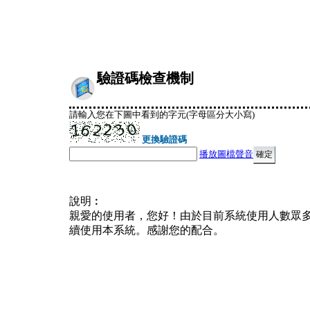
驗證碼檢查機制
請輸入您在下圖中看到的字元(字母區分大小寫)
更換驗證碼
播放圖檔聲音
說明︰
親愛的使用者，您好！由於目前系統使用人數眾
續使用本系統。感謝您的配合。