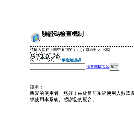
驗證碼檢查機制
請輸入您在下圖中看到的字元(字母區分大小寫)
更換驗證碼
播放圖檔聲音
說明︰
親愛的使用者，您好！由於目前系統使用人數眾
續使用本系統。感謝您的配合。