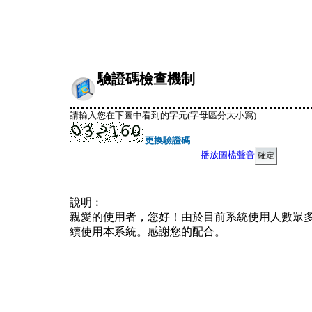
驗證碼檢查機制
請輸入您在下圖中看到的字元(字母區分大小寫)
更換驗證碼
播放圖檔聲音
說明︰
親愛的使用者，您好！由於目前系統使用人數眾
續使用本系統。感謝您的配合。