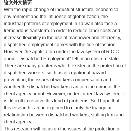
論文外文摘要
With the rapid change of industrial structure, economical
environment and the influence of globalization, the
industrial patterns of employment in Taiwan also face a
tremendous transform. In order to reduce labor costs and
increase flexibility in the use of manpower and efficiency,
dispatched employment comes with the tide of fashion.
However, the application under the law system of R.O.C.
about "Dispatched Employment" felt in an obscure state.
There are many problems which existed in the protection of
dispatched workers, such as occupational hazard
prevention, the issues of workers compensation and
whether the dispatched workers can join the union of the
client agency or not. However, under current law system, it
is difficult to resolve this kind of problems. So I hope that
this research can be explored to clarify the triangular
relationship between dispatched workers, staffing firm and
client agency.
This research will focus on the issues of the protection of