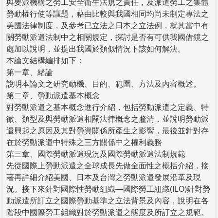
與要派機構之勞工安全衛生法規之責任，及派遣勞工之集體
勞動權行使等議題，藉由比較與我國相同均尚未制定專法之
美國法律制度，及參考已立法之日本之立法例，就其當中有
關勞動派遣法制中之相關規定，探討是否有可供我國借鏡之
處加以說明，並提出我國於類似情況下該如何解決。
本論文結構編排如下：
第一章、緒論
說明本論文之研究動機、目的、範圍、方法及內容概述。
第二章、勞動派遣基本概念
對勞動派遣之基本概念進行介紹，包括勞動派遣之定義、特
徵、類型及與勞動派遣相關法律概念之釐清，並說明勞動派
遣興起之原因及其對勞資關係所產生之影響，最後並針對存
在於勞動派遣中特殊之三方關係中之權利義務
第三章、國際勞動派遣現況及國際勞動派遣法制規範
先從國際上勞動派遣之全球成長先做全面性之概括介紹，接
著再詳細介紹美國、日本及台灣之勞動派遣發展沿革及現
況。接下來針對國際性勞動組織—國際勞工組織(ILO)針對勞
動派遣所訂立之國際勞動基準之立法背景及內容，說明在各
階段中國際勞工組織對於勞動派遣之態度及所訂立之規範。