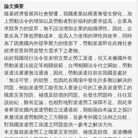
論文摘要
隨著經濟發展與社會變遷，我國產業結構逐漸發生變化，加
上勞動法令的增加以及勞動者對於福利的要求提高，企業為
求競爭力的提昇，無不設法增加企業的組織彈性。因此，企
業在為了降低勞動成本、提高人力使用的彈性與效率，同時
為了因應國內外競爭壓力的情形下，勞動派遣即在此種社會
經濟背景與勞資雙方需求下之產物。
由於我國現行法令並未明文禁止勞工派遣，但又未像國外有
勞動派遣法規定等相關規範，台灣相關法令付之闕如，勞動
派遣法遲遲無法通過，因此，勞動派遣目前在我國是處於
「無法可管」的狀態，也因此在職場中發生許多難以解決的
問題，例如派遣勞工能否加入要派公司的工會及派遣勞工的
職業災害預防、補償及賠償的問題。在發生問題時，往往眾
說紛紜，難有定論，也相對地對派遣勞工保障不足。因此筆
者希望在國內派遣勞動立法通過前，期能藉由本論文之探討
來釐清派遣勞動間之三方關係，並參考外國立法例之比較，
對我國派遣勞工保護之問題提供一參考之解決方向。
本文擬就派遣勞工之職業災害預防、補償及賠償、派遣機構