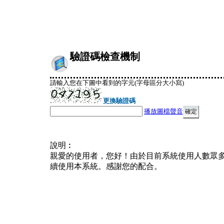
驗證碼檢查機制
請輸入您在下圖中看到的字元(字母區分大小寫)
更換驗證碼
播放圖檔聲音
說明︰
親愛的使用者，您好！由於目前系統使用人數眾
續使用本系統。感謝您的配合。