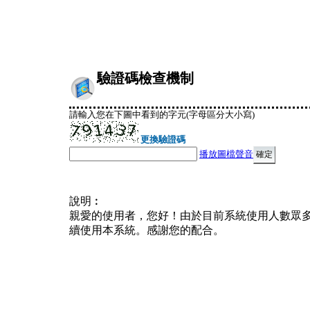
驗證碼檢查機制
請輸入您在下圖中看到的字元(字母區分大小寫)
更換驗證碼
播放圖檔聲音
說明︰
親愛的使用者，您好！由於目前系統使用人數眾
續使用本系統。感謝您的配合。