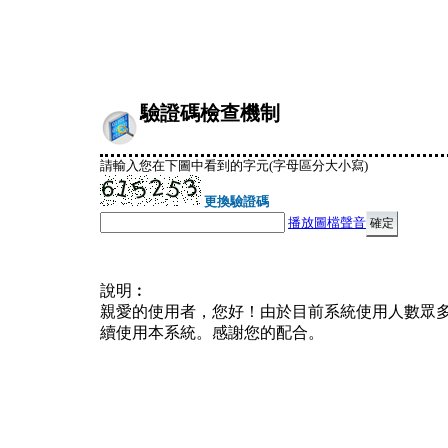
驗證碼檢查機制
請輸入您在下圖中看到的字元(字母區分大小寫)
更換驗證碼
播放圖檔聲音
說明︰
親愛的使用者，您好！由於目前系統使用人數眾
續使用本系統。感謝您的配合。