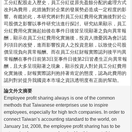
工分紅配股走入歷史，員工分紅從原先盈餘分配的處理方式
改列為費用，此措施對於企業的發展勢必造成一定程度的影
響。有鑑於此，本研究將針對員工分紅費用化實施後對於公
司股價之影響以事件研究法進行探討。研究結果顯示，員工
分紅費用化實施起始後在事件日後皆呈現顯著之負向異常報
酬，顯示在員工分紅費用化實施後，投資人擔憂因為會計認
列項目的改變，進而影響投資人之投資意願，以致使公司股
價呈現負向異常報酬。而在員工分紅財報實際認列後平均異
常報酬在事件日前第3日至事件日後第2日皆產生正向異常報
酬，且大多呈現顯著之現象，顯示投資人對於員工分紅費用
化實施後，財報實際認列抱持著肯定的態度，認為此費用的
認列對於提升我國資本市場之資訊透明度有正面的幫助。
論文外文摘要
Employee profit sharing always is one of the common
methods that Taiwanese enterprises use to inspire
employees, especially for high tech companies. In order to
connect Taiwan’s accounting standard to the world, on
January 1st, 2008, the employee profit sharing has to be