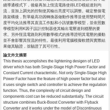
續導通模式下，後級再加上恆流電路使得LED模組達到均
流，並加上調光的控制使其輸出亮度可以調整。確定整個電
路架構後，對單級高功因轉換器做動作推導並使用雙時間尺
度平均化法推導其直流工作點和小訊號數學模型，並依照數
學模型利用K因子設計控制器使其輸出電壓達到穩壓的要
求。另外恆流電路則利用數學模式的推導證明其電壓的擾動
並不會影響其恆流的特性。最後利用電腦模擬軟體與實際結
果做其驗證，並驗證了其可行性。
論文外文摘要
This thesis accomplishes the lightening desigen of LED
driver which has both Single-Stage High Power Factor and
Constant Current characteristic. Not only Single-Stage High
Power Factor have the feature of high power factor but also
it uses single switch and controller to achieve the regulation
function. Thus, the complexity of circuit design and
components cost can be reduced substantially. The circuit
structure combines Buck-Boost Converter with Flyback
Converter and it works under the model of Discontinuous