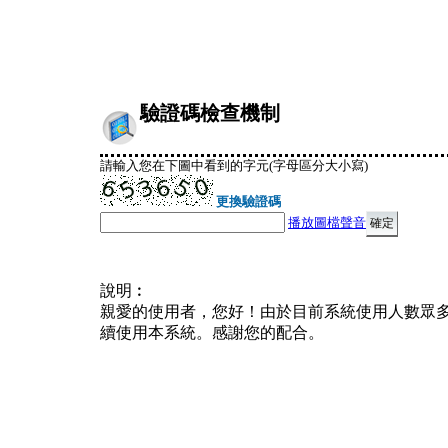
驗證碼檢查機制
請輸入您在下圖中看到的字元(字母區分大小寫)
更換驗證碼
播放圖檔聲音
說明︰
親愛的使用者，您好！由於目前系統使用人數眾
續使用本系統。感謝您的配合。