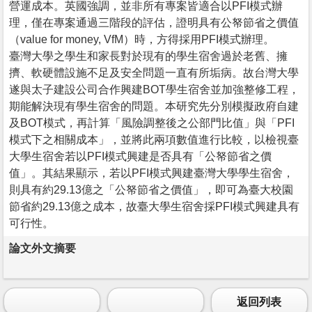
營運成本。英國強調，並非所有專案皆適合以PFI模式辦
理，僅在專案通過三階段的評估，證明具有公帑節省之價值
（value for money, VfM）時，方得採用PFI模式辦理。
臺灣大學之學生和家長對於現有的學生宿舍過於老舊、擁
擠、軟硬體設施不足及安全問題一直有所垢病。故台灣大學
遂與太子建設公司合作興建BOT學生宿舍並加強整修工程，
期能解決現有學生宿舍的問題。本研究先分別模擬政府自建
及BOT模式，再計算「風險調整後之公部門比值」與「PFI
模式下之相關成本」，並將此兩項數值進行比較，以檢視臺
大學生宿舍若以PFI模式興建是否具有「公帑節省之價
值」。其結果顯示，若以PFI模式興建臺灣大學學生宿舍，
則具有約29.13億之「公帑節省之價值」，即可為臺大校園
節省約29.13億之成本，故臺大學生宿舍採PFI模式興建具有
可行性。
論文外文摘要
返回列表