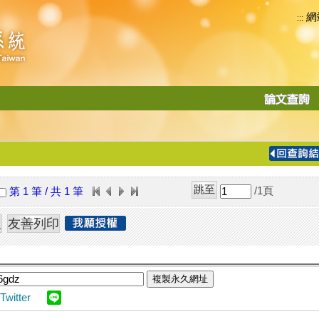
網
:::
功
能
切
換
導
覽
/1
頁
第 1 筆 / 共 1 筆
列
複製永久網址
Twitter