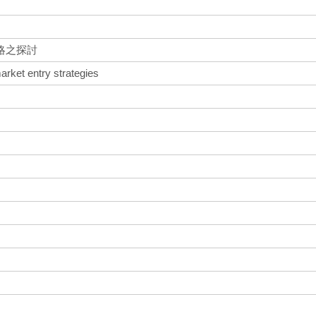
略之探討
rket entry strategies