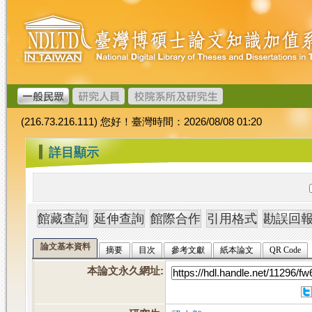
跳
臺
到
灣
主
博
要
碩
內
士
容
論
文
(216.73.216.111) 您好！臺灣時間：2026/08/08 01:20
加
值
:::
詳目顯示
系
統
論文基本資料
摘要
目次
參考文獻
紙本論文
QR Code
本論文永久網址
: