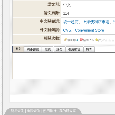
語文別:
中文
論文頁數:
114
中文關鍵詞:
統一超商
、
上海便利店市場
、
外文關鍵詞:
CVS
、
Convenient Store
相關次數:
被引用:
4
點閱:795
評分:
推文
網路書籤
推薦
評分
引用網址
轉寄
簡易查詢
|
進階查詢
|
熱門排行
|
我的研究室