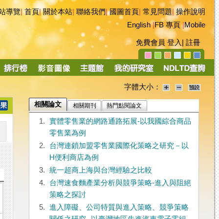
站導覽
|
首頁
|
關於本站
|
聯絡我們
|
國圖首頁
|
常見問題
|
操作說明
English
|
FB 專頁
|
Mobile
免費會員
登入
|
註冊
字體大小：
相關論文
相關期刊
熱門點閱論文
1.
實體零售業的網路通路拓展-以我國綜合商品
零售業為例
2.
台灣連鎖加盟零售業國際化策略之研究－以
H便利商店為例
3.
統一超商上海與台灣經驗之比較
4.
台灣速食麵產業分析與競爭策略-進入與阻絕
策略之探討
5.
進入障礙、公司特質與進入策略、競爭策略