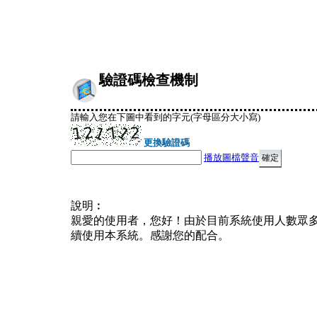
驗證碼檢查機制
請輸入您在下圖中看到的字元(字母區分大小寫)
更換驗證碼
播放圖檔聲音
說明︰
親愛的使用者，您好！由於目前系統使用人數眾
續使用本系統。感謝您的配合。